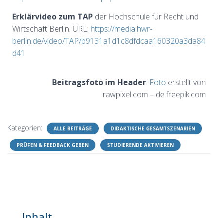
Erklärvideo zum TAP
der Hochschule für Recht und
Wirtschaft Berlin. URL:
https://media.hwr-
berlin.de/video/TAP/b9131a1d1c8dfdcaa160320a3da84
d41
Beitragsfoto im Header
:
Foto
erstellt von
rawpixel.com – de.freepik.com
Kategorien:
ALLE BEITRÄGE
DIDAKTISCHE GESAMTSZENARIEN
PRÜFEN & FEEDBACK GEBEN
STUDIERENDE AKTIVIEREN
Inhalt