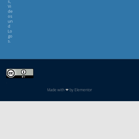
s,
Vi
de
os
un
d
Lo
go
s.
.
Made with ❤ by Elementor