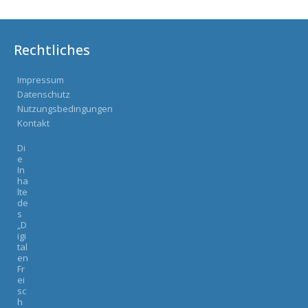
Rechtliches
Impressum
Datenschutz
Nutzungsbedingungen
Kontakt
Di
e
In
ha
lte
de
s
„D
igi
tal
en
Fr
ei
sc
h