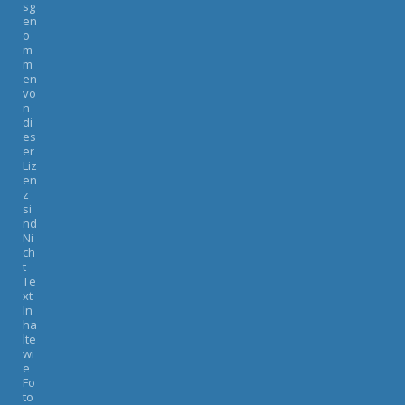
sg
en
o
m
m
en
vo
n
di
es
er
Liz
en
z
si
nd
Ni
ch
t-
Te
xt-
In
ha
lte
wi
e
Fo
to