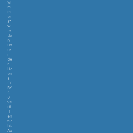
wi
m
m
er
s“
w
er
de
n
un
te
r
de
r
Liz
en
z
CC
BY
4.
0
ve
rö
ff
en
tlic
ht.
Au