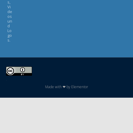
s,
Vi
de
os
un
d
Lo
go
s.
.
Made with ❤ by Elementor