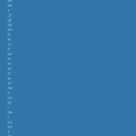
lte
de
s
„D
igi
tal
en
Fr
ei
sc
h
wi
m
m
er
s“
w
er
de
n
un
te
r
de
r
Liz
en
z