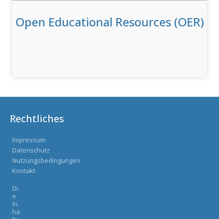
Open Educational Resources (OER)
Rechtliches
Impressum
Datenschutz
Nutzungsbedingungen
Kontakt
Di
e
In
ha