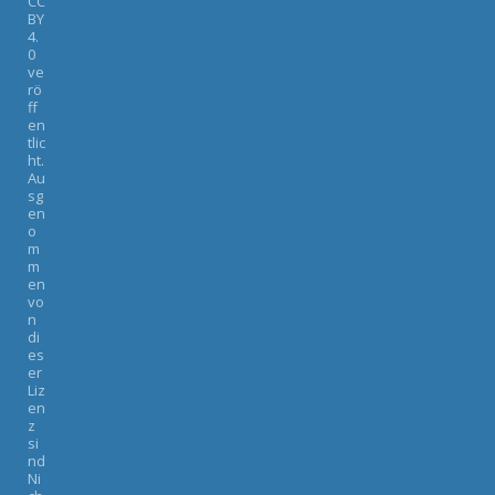
CC
BY
4.
0
ve
rö
ff
en
tlic
ht.
Au
sg
en
o
m
m
en
vo
n
di
es
er
Liz
en
z
si
nd
Ni