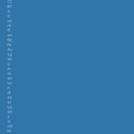
CC
BY
4.
0
ve
rö
ff
en
tlic
ht.
Au
sg
en
o
m
m
en
vo
n
di
es
er
Liz
en
z
si
nd
Ni