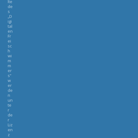
lte
de
s
„D
igi
tal
en
Fr
ei
sc
h
wi
m
m
er
s“
w
er
de
n
un
te
r
de
r
Liz
en
z