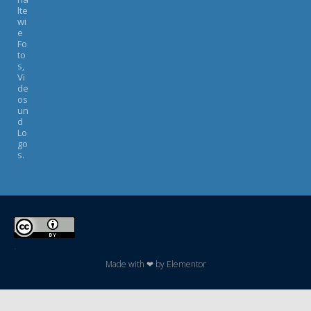
lte
wi
e
Fo
to
s,
Vi
de
os
un
d
Lo
go
s.
.
Made with ❤ by Elementor