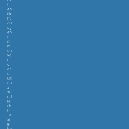
ff
en
tlic
ht.
Au
sg
en
o
m
m
en
vo
n
di
es
er
Liz
en
z
si
nd
Ni
ch
t-
Te
xt-
In
ha