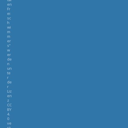
en
Fr
ei
sc
h
wi
m
m
er
s“
w
er
de
n
un
te
r
de
r
Liz
en
z
CC
BY
4.
0
ve
rö