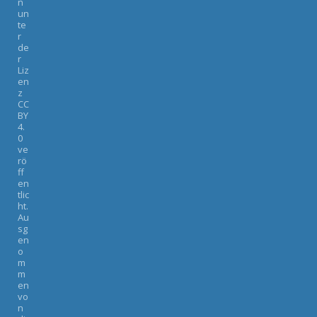
n
un
te
r
de
r
Liz
en
z
CC
BY
4.
0
ve
rö
ff
en
tlic
ht.
Au
sg
en
o
m
m
en
vo
n