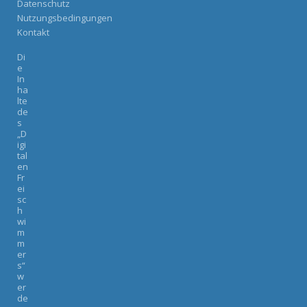
Datenschutz
Nutzungsbedingungen
Kontakt
Di
e
In
ha
lte
de
s
„D
igi
tal
en
Fr
ei
sc
h
wi
m
m
er
s“
w
er
de