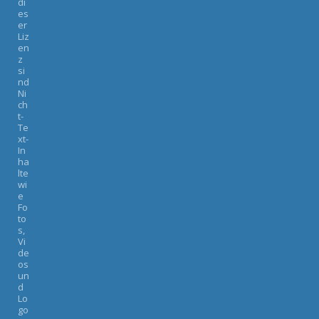
di
es
er
Liz
en
z
si
nd
Ni
ch
t-
Te
xt-
In
ha
lte
wi
e
Fo
to
s,
Vi
de
os
un
d
Lo
go